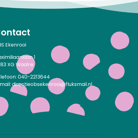
ontact
S Ekenrooi
ximiliaanlaan 1
83 XG Waalre
lefoon: 040-2213644
mail: directieobsekenrooi@fluksmail.nl