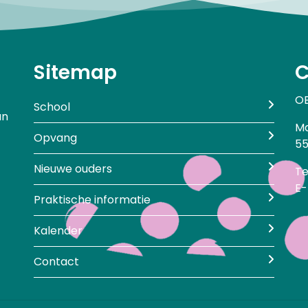
Sitemap
C
OB
School
an
Ma
Opvang
55
Nieuwe ouders
Te
E-
Praktische informatie
Kalender
Contact