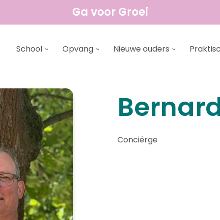
Ga voor Groei
School
Opvang
Nieuwe ouders
Praktis
Bernar
Conciërge